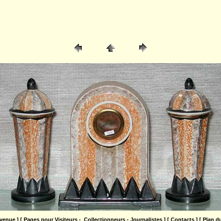
venue
] [ Pages pour
Visiteurs
-
Collectionneurs
-
Journalistes
] [
Contacts
] [
Plan du