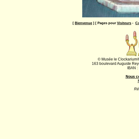
[
Bienvenue
] [ Pages pour
Visiteurs
-
Co
© Musée le Clockarium®
163 boulevard Auguste Rey
IBAN :
Nous c
Ré