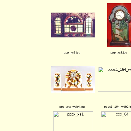
ppp_xs1.jpg
ppp_xs2.jpg
ppp_xxx_wdb4.jpg
ppps1_164_wdb2.j