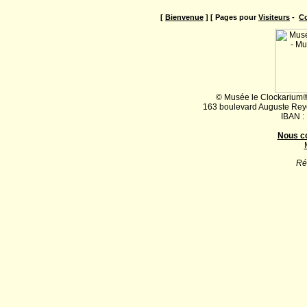
[
Bienvenue
] [ Pages pour
Visiteurs
-
Co
© Musée le Clockarium®
163 boulevard Auguste Rey
IBAN :
Nous c
Ré