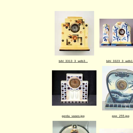
bihl_3313_3_wdb3...
bihl_3323_3_wdb1.
gerda_vases.jpg
ppp_255.jpg