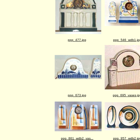
ppp_477.jpg
ppp_546_wdb1.jp
ppp_673.jpg
ppp_695_vases.jp
ppp_861_wdb2_vas...
ppp_957_wdb2.jp