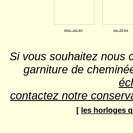
pppx_xs1.jpg
xxx_04.jpg
Si vous souhaitez nous 
garniture de cheminée
éc
contactez notre conserv
[
les horloges 