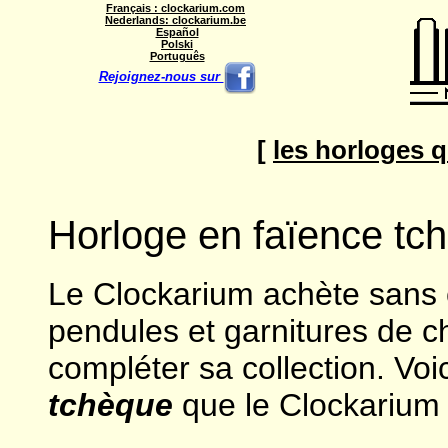
Français : clockarium.com
Nederlands: clockarium.be
Español
Polski
Português
Rejoignez-nous sur
[
les horloges 
Horloge en faïence tc
Le Clockarium achète sans 
pendules et garnitures de 
compléter sa collection. Voi
tchèque
que le Clockarium